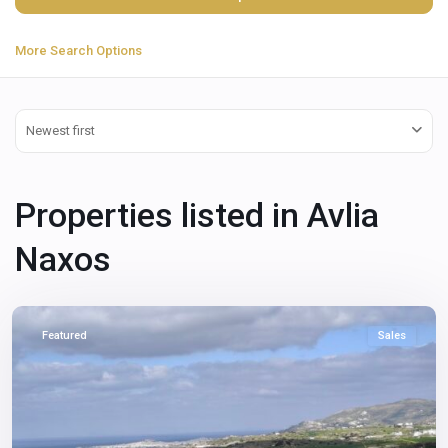
More Search Options
Newest first
Properties listed in Avlia
Avlia
Naxos
Naxos
,
Naxos
Featured
Sales