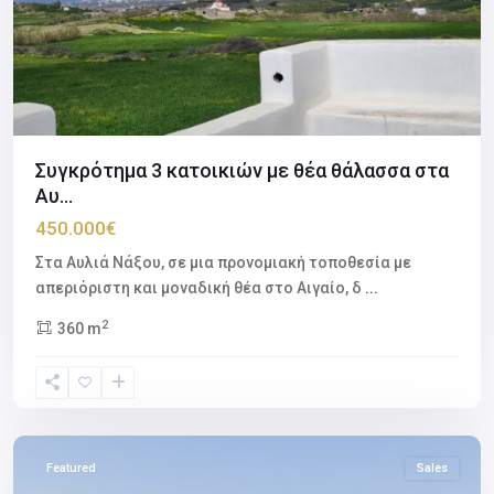
Συγκρότημα 3 κατοικιών με θέα θάλασσα στα
Αυ...
450.000€
Στα Αυλιά Νάξου, σε μια προνομιακή τοποθεσία με
απεριόριστη και μοναδική θέα στο Αιγαίο, δ
...
2
360 m
Avlia
Naxos
,
Naxos
Featured
Sales