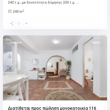
240 τ.μ., με δυνατότητα δόμησης 200 τ.μ.
...
2
240 m
Chora
Naxos
,
Naxos
Featured
Sales
Διατίθεται προς πώληση μονοκατοικία 116