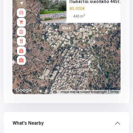
Πωλείται οικόπεδο 445τ.μ., εντ.
85.000€
2
445 m
·
·
85κ€
Image may be subject to copyright
Terms
What's Nearby