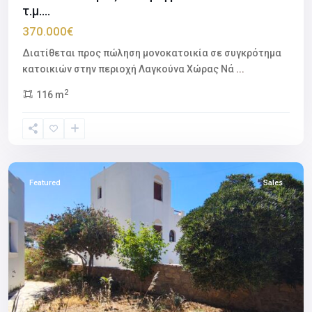
τ.μ....
370.000€
Διατίθεται προς πώληση μονοκατοικία σε συγκρότημα
κατοικιών στην περιοχή Λαγκούνα Χώρας Νά
...
2
116 m
Chora
Naxos
,
Naxos
Featured
Sales