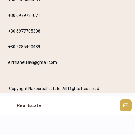
+30 6979781071
+30 6977705308
+30 2285400439
eirinianeulavi@gmail.com
Copyright Naxosreal.estate. All Rights Reserved.
Real Estate
Ελληνικά
English
(
Αγγλικά
)