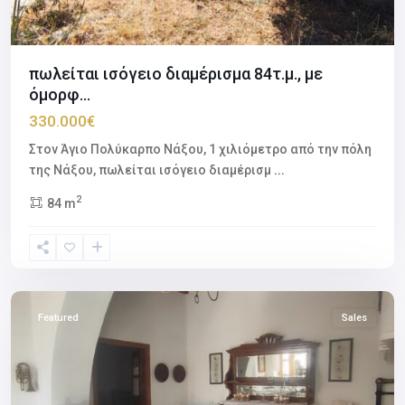
πωλείται ισόγειο διαμέρισμα 84τ.μ., με
όμορφ...
330.000€
Στον Άγιο Πολύκαρπο Νάξου, 1 χιλιόμετρο από την πόλη
της Νάξου, πωλείται ισόγειο διαμέρισμ
...
2
84 m
Apeiranthos
Naxos
,
Naxos
Featured
Sales